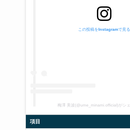
この投稿をInstagramで見
梅澤 美波(@ume_minami.official)
項目