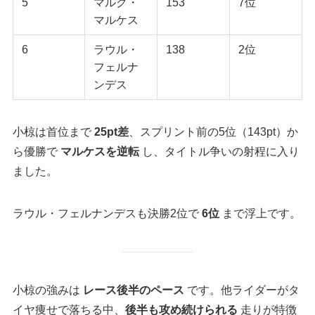
5
マルク・
153
7位
マルケス
6
ラウル・
138
2位
フェルナ
ンデス
小椋は首位まで
25pt差
、スプリント前の5位（143pt）か
ら優勝で
マルケスを逆転
し、タイトル争いの射程に入り
ました。
ラウル・フェルナンデスも決勝2位で
6位
まで浮上です。
小椋の強みは
レース後半のペース
です。他ライダーがタ
イヤ痩せで落ちる中、
後半も攻め続けられる
走りが特徴