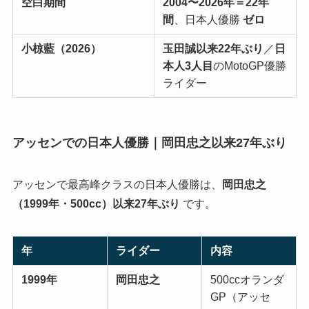
空白期間
2004〜2026年＝22年
間
、日本人優勝
ゼロ
小椋藍（2026）
玉田誠以来22年ぶり
／
日
本人3人目
のMotoGP優勝
ライダー
アッセンでの日本人優勝｜岡田忠之以来27年ぶり
アッセンで最高峰クラスの日本人優勝は、
岡田忠之
（1999年・500cc）以来27年ぶり
です。
年
ライダー
内容
1999年
岡田忠之
500ccオランダ
GP（アッセ