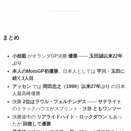
まとめ
小椋藍
がオランダGP決勝
優勝
——
玉田誠以来22年
ぶり
本人のMotoGP初優勝
。日本人としては
宇川・玉田に
続く3人目
アッセン
では
岡田忠之（1999）以来27年ぶり
の日本
人最高峰優勝
決勝
2位はラウル・フェルナンデス
——
サテライト
のトラックハウスがスプリント・決勝
ともワンツー
決勝途中の
リアライドハイト・ロックダウン
もあっ
たが
回復して優勝