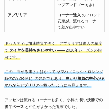
ップアンドゴー向き）
アプリリア
コーナー進入
のフロント
安定感。流れるコーナー
で差が出やすい
ドゥカティは加速勝負で強く、アプリリアは進入の精度
で
タイヤを長持ちさせやすい
—— 2026年シーズンの傾
向です。
この「曲がる速さ」はかつて
ヤマハ
（ロッシ・ロレンソ
時代のYZR-M1）の強みでもあり、
曲がり勝負の中心がヤ
マハからアプリリアへ移った
ようにも見えます。
アッセンは流れるコーナーも多く、小椋の
長い決勝での
後半ペース
と相性がよかった週末でした。