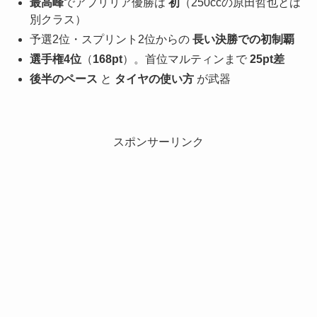
最高峰
でアプリリア優勝は
初
（250ccの原田哲也とは
別クラス）
予選2位・スプリント2位からの
長い決勝での初制覇
選手権4位
（
168pt
）。首位マルティンまで
25pt差
後半のペース
と
タイヤの使い方
が武器
スポンサーリンク