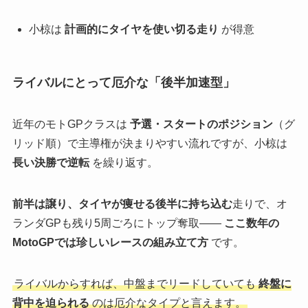
小椋は
計画的にタイヤを使い切る走り
が得意
ライバルにとって厄介な「後半加速型」
近年のモトGPクラスは
予選・スタートのポジション
（グ
リッド順）で主導権が決まりやすい流れですが、小椋は
長い決勝で逆転
を繰り返す。
前半は譲り、タイヤが痩せる後半に持ち込む
走りで、オ
ランダGPも残り5周ごろにトップ奪取——
ここ数年の
MotoGPでは珍しいレースの組み立て方
です。
ライバルからすれば、中盤までリードしていても
終盤に
背中を迫られる
のは厄介なタイプと言えます。