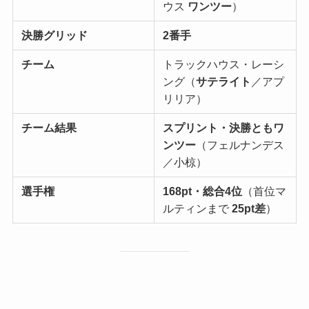
ウス
ワンツー
）
決勝グリッド
2番手
チーム
トラックハウス・レーシ
ング（
サテライト
／アプ
リリア）
チーム結果
スプリント・決勝ともワ
ンツー
（フェルナンデス
／小椋）
選手権
168pt・総合4位
（首位マ
ルティンまで
25pt差
）