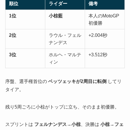
順位
ライダー
備考
1位
小椋藍
本人のMotoGP
初優勝
2位
ラウル・フェル
+2.004秒
ナンデス
3位
ホルヘ・マルテ
+3.512秒
ィン
序盤、選手権首位の
ベッツェッキが2周目に転倒
してリ
タイア。
残り5周ごろに小椋がトップに立ち、そのまま初優勝。
スプリントは
フェルナンデス→小椋
、決勝は
小椋→フェ