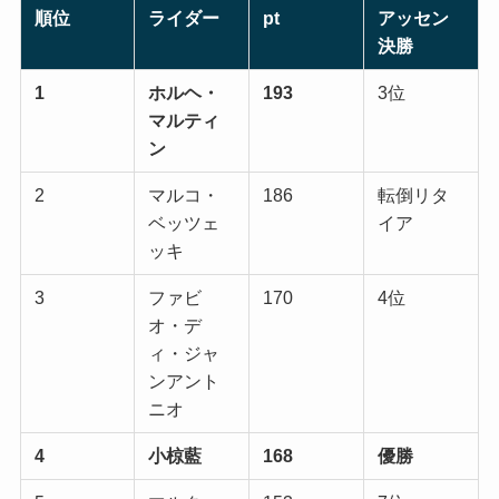
順位
ライダー
pt
アッセン
決勝
1
ホルヘ・
193
3位
マルティ
ン
2
マルコ・
186
転倒リタ
ベッツェ
イア
ッキ
3
ファビ
170
4位
オ・デ
ィ・ジャ
ンアント
ニオ
4
小椋藍
168
優勝