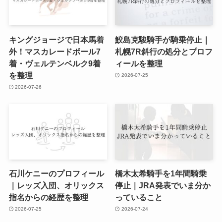
キングジョージで日本馬着
鮫島克駿騎手が騎乗停止｜
外！マスカレードボール7
札幌7R斜行の処分とプロフ
着・ヴェルテンベルク9着
ィールを整理
を整理
2026-07-25
2026-07-26
石川ケニーのプロフィール
橋木太希騎手を1年間騎乗
｜レッズ入団、オリックス
停止｜JRA発表でいま分か
指名からの経歴を整理
っていること
2026-07-25
2026-07-24