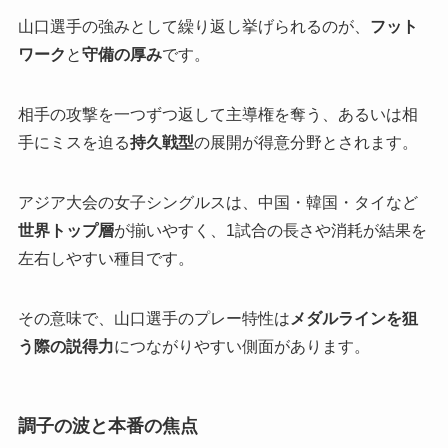
山口選手の強みとして繰り返し挙げられるのが、
フット
ワーク
と
守備の厚み
です。
相手の攻撃を一つずつ返して主導権を奪う、あるいは相
手にミスを迫る
持久戦型
の展開が得意分野とされます。
アジア大会の女子シングルスは、中国・韓国・タイなど
世界トップ層
が揃いやすく、1試合の長さや消耗が結果を
左右しやすい種目です。
その意味で、山口選手のプレー特性は
メダルラインを狙
う際の説得力
につながりやすい側面があります。
調子の波と本番の焦点