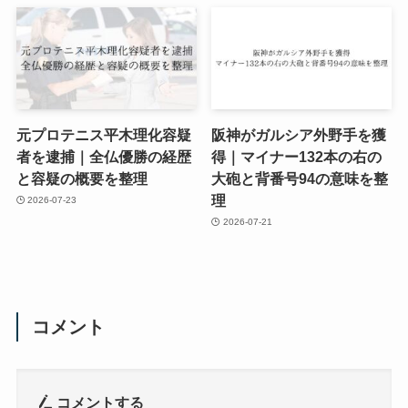
元プロテニス平木理化容疑
阪神がガルシア外野手を獲
者を逮捕｜全仏優勝の経歴
得｜マイナー132本の右の
と容疑の概要を整理
大砲と背番号94の意味を整
理
2026-07-23
2026-07-21
コメント
コメントする