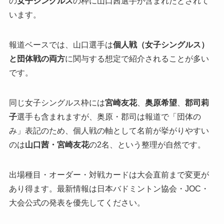
の
女子シングルス
の枠に山口茜選手が含まれたとされて
います。
報道ベースでは、山口選手は
個人戦（女子シングルス）
と団体戦の両方
に関与する想定で紹介されることが多い
です。
同じ女子シングルス枠には
宮崎友花
、
奥原希望
、
郡司莉
子
選手も含まれますが、奥原・郡司は報道で「団体の
み」表記のため、個人戦の軸として名前が挙がりやすい
のは
山口茜・宮崎友花
の2名、という整理が自然です。
出場種目・オーダー・対戦カードは大会直前まで変更が
あり得ます。最新情報は日本バドミントン協会・JOC・
大会公式の発表を優先してください。