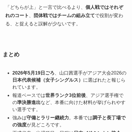
「どちらが上」と一言で比べるより、
個人戦ではそれぞ
れのコート
、
団体戦ではチームの組み立て
で役割が変わ
る、と捉えると誤解が少ないです。
まとめ
2026年5月19日ごろ
、山口茜選手がアジア大会2026の
日本代表候補（女子シングルス）
に選ばれたと報じら
れています。
報道ベースでは
世界ランク3位前後
、アジア選手権で
の
準決勝進出
など、本番に向けた材料が挙げられやす
い選手です。
強みは
守備とラリー継続力
。本番では
調子と長丁場で
の強度
が見どころです。