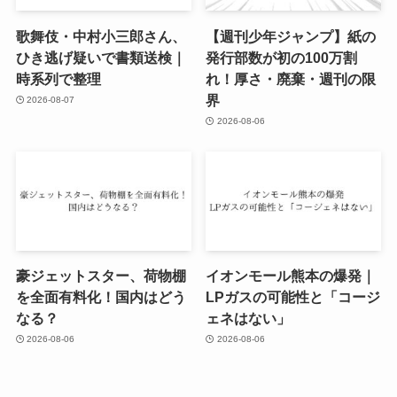
歌舞伎・中村小三郎さん、
【週刊少年ジャンプ】紙の
ひき逃げ疑いで書類送検｜
発行部数が初の100万割
時系列で整理
れ！厚さ・廃棄・週刊の限
界
2026-08-07
2026-08-06
豪ジェットスター、荷物棚
イオンモール熊本の爆発｜
を全面有料化！国内はどう
LPガスの可能性と「コージ
なる？
ェネはない」
2026-08-06
2026-08-06