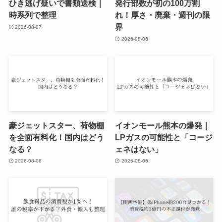
ひき逃げ疑いで書類送検｜
発行部数が初の100万割
時系列で整理
れ！厚さ・廃棄・週刊の限
界
2026-08-07
2026-08-06
豪ジェットスター、荷物棚
イオンモール熊本の爆発｜
を全面有料化！国内はどう
LPガスの可能性と「コージ
なる？
ェネはない」
2026-08-06
2026-08-06