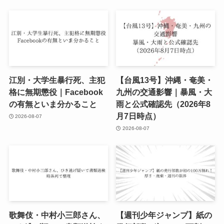
江別・大学生暴行死、主犯
【台風13号】沖縄・奄美・
格に無期懲役｜Facebook
九州の交通影響｜暴風・大
の有無といま分かること
雨と公式確認先（2026年8
月7日時点）
2026-08-07
2026-08-07
歌舞伎・中村小三郎さん、
【週刊少年ジャンプ】紙の