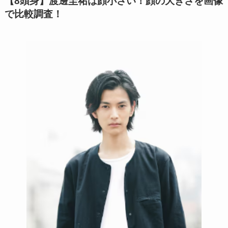
【8頭身】渡邊圭祐は顔小さい！顔の大きさを画像
で比較調査！