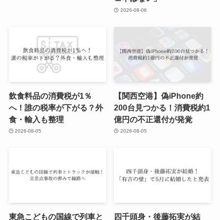
2026-08-06
飲食料品の消費税が1％
【関西空港】偽iPhone約
へ！誰の税率が下がる？外
200台見つかる！消費税約1
食・輸入も整理
億円の不正還付が発覚
2026-08-05
2026-08-05
東急こどもの国線で列車と
四千頭身・後藤拓実が結