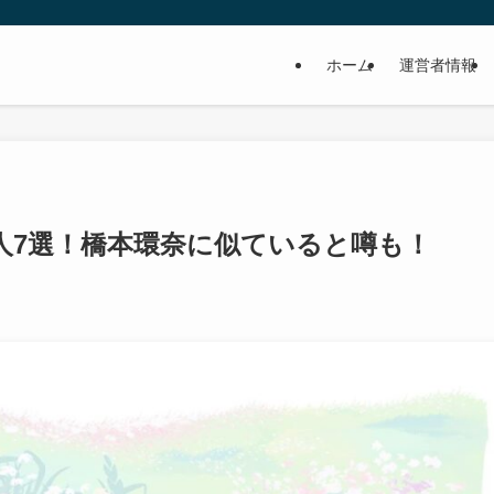
ホーム
運営者情報
人7選！橋本環奈に似ていると噂も！