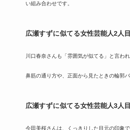
い組み合わせです。
広瀬すずに似てる女性芸能人2人
川口春奈さんも「雰囲気が似てる」と言われ
鼻筋の通り方や、正面から見たときの輪郭バ
広瀬すずに似てる女性芸能人3人
今田美桜さんは、くっきりした目元の印象で