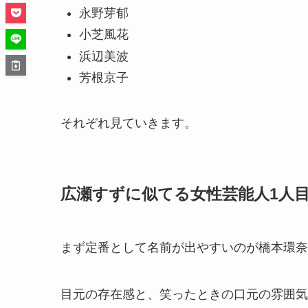
永野芽郁
小芝風花
浜辺美波
芳根京子
それぞれ見ていきます。
広瀬すずに似てる女性芸能人1人
まず定番として名前が出やすいのが橋本環奈
目元の存在感と、笑ったときの口元の雰囲気