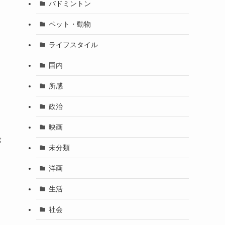
バドミントン
ペット・動物
ライフスタイル
国内
所感
政治
映画
が
未分類
洋画
生活
社会