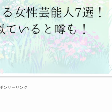
ポンサーリンク