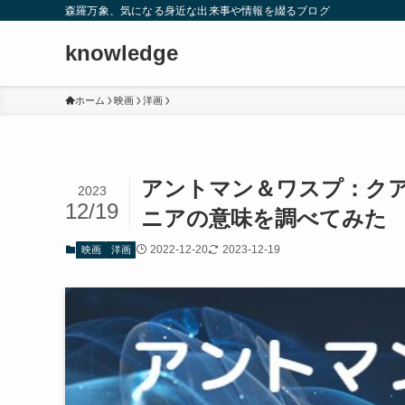
森羅万象、気になる身近な出来事や情報を綴るブログ
knowledge
ホーム
映画
洋画
アントマン＆ワスプ：ク
2023
12/19
ニアの意味を調べてみた
2022-12-20
2023-12-19
映画
洋画