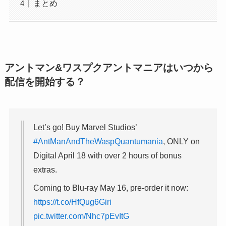
まとめ
アントマン&ワスプクアントマニアはいつから
配信を開始する？
Let’s go! Buy Marvel Studios’
#AntManAndTheWaspQuantumania
, ONLY on
Digital April 18 with over 2 hours of bonus
extras.
Coming to Blu-ray May 16, pre-order it now:
https://t.co/HfQug6Giri
pic.twitter.com/Nhc7pEvItG