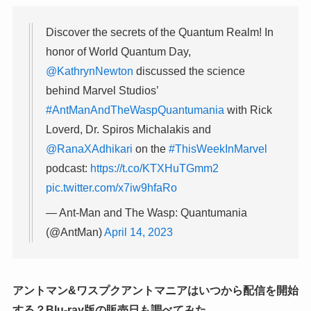
Discover the secrets of the Quantum Realm! In
honor of World Quantum Day,
@KathrynNewton
discussed the science
behind Marvel Studios’
#AntManAndTheWaspQuantumania
with Rick
Loverd, Dr. Spiros Michalakis and
@RanaXAdhikari
on the
#ThisWeekInMarvel
podcast:
https://t.co/KTXHuTGmm2
pic.twitter.com/x7iw9hfaRo
— Ant-Man and The Wasp: Quantumania
(@AntMan)
April 14, 2023
アントマン&ワスプクアントマニアはいつから配信を開始
する？Blu-ray版の販売日も調べてみた