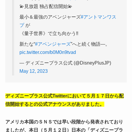
💫見放題 独占配信開始💫
最小＆最強のアベンジャーズ
#アントマンワス
プ
が
《量子世界》で立ち向かう‼
新たな“
#アベンジャーズ
”へと続く物語―。
pic.twitter.com/b0M0n9tvad
— ディズニープラス公式 (@DisneyPlusJP)
May 12, 2023
ディズニープラス公式Twitterにおいて５月１７日から配
信開始するとの公式アナウンスがありました。
アメリカ本国のＳＮＳでは早い段階から発表されており
ましたが、本日（５月１２日）日本の「ディズニープラ