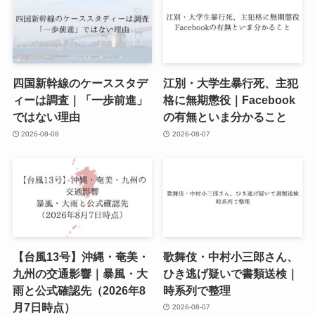
四国新幹線のケーススタデ
江別・大学生暴行死、主犯
ィーは調査｜「一歩前進」
格に無期懲役｜Facebook
ではない理由
の有無といま分かること
2026-08-08
2026-08-07
【台風13号】沖縄・奄美・
歌舞伎・中村小三郎さん、
九州の交通影響｜暴風・大
ひき逃げ疑いで書類送検｜
雨と公式確認先（2026年8
時系列で整理
月7日時点）
2026-08-07