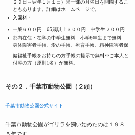
２９日～翌年１月１日）
※一部の月曜日を開園するこ
ともあります。詳細はホームページで。
入園料：
一般
６００円
65歳以上３００
円
中学生
２００円
都内在住・在学の中学生
無料
小学6年生まで
無料
身体障害者手帳、愛の手帳、療育手帳、精神障害者保
健福祉手帳をお持ちの方
手帳の提示で無料
※ご本人と
付添の方（原則1名）が無料。
その２．千葉市動物公園（２頭）
千葉市動物公園公式サイト
千葉市動物公園がゴリラを飼い始めたのは１９８
５年です。