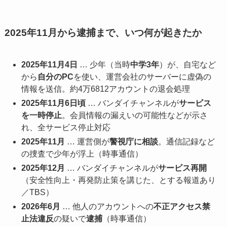
2025年11月から逮捕まで、いつ何が起きたか
2025年11月4日
… 少年（当時
中学3年
）が、自宅など
から
自分のPC
を使い、運営会社のサーバーに虚偽の
情報を送信。約4万6812アカウントの退会処理
2025年11月6日頃
… バンダイチャンネルが
サービス
を一時停止
。会員情報の漏えいの可能性などが示さ
れ、全サービス停止対応
2025年11月
… 運営側が
警視庁に相談
。通信記録など
の捜査で少年が浮上（時事通信）
2025年12月
… バンダイチャンネルが
サービス再開
（安全性向上・再発防止策を講じた、とする報道あり
／TBS）
2026年6月
… 他人のアカウントへの
不正アクセス禁
止法違反
の疑いで
逮捕
（時事通信）