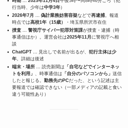
時期
…
2025年11月4日
午後5時〜同8時46分ごろ（犯
行当時、少年は
中学3年
）
2026年7月
…
偽計業務妨害容疑
などで
再逮捕
。報道
時点では
高校1年（15歳）
・埼玉県所沢市在住
捜査
…
警視庁サイバー犯罪対策課
が捜査・逮捕（時
事通信ほか）。運営会社は
2025年11月
に警視庁へ相
談
ChatGPT
… 見出しで名前が出るが、
犯行主体は少
年
。詳細は後述
端末・場所
… 読売新聞は
「自宅などでインターネッ
トを利用」
、時事通信は
「自分のパソコンから」
送信
したと報じる。
勤務先のPC
だった、という記述は主
要報道では確認できない（一部メディアの記載と食い
違う可能性あり）