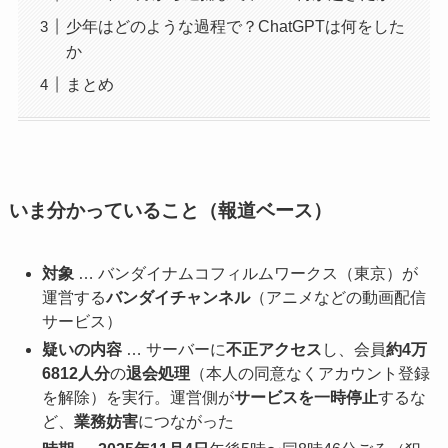
少年はどのような過程で？ChatGPTは何をした
か
まとめ
いま分かっていること（報道ベース）
対象
… バンダイナムコフィルムワークス（東京）が
運営する
バンダイチャンネル
（アニメなどの動画配信
サービス）
疑いの内容
… サーバーに
不正アクセス
し、会員
約4万
6812人分
の
退会処理
（本人の同意なくアカウント登録
を解除）を実行。運営側が
サービスを一時停止
するな
ど、
業務妨害
につながった