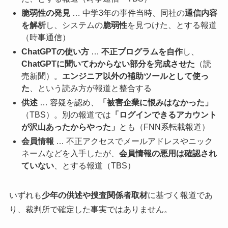
脆弱性の発見
… 中学3年の事件当時、同社の
通信内容
を解析
し、システムの
脆弱性
を見つけた、とする報道
（時事通信）
ChatGPTの使い方
…
不正プログラムを自作
し、
ChatGPTに聞いてわからない部分を完成させた
（読
売新聞）。
エンジニア以外の補助ツールとして使っ
た
、という読み方が報道と整合する
供述
… 容疑を認め、
「被害企業に恨みはなかった」
（TBS）。別の報道では
「ログインできるアカウント
が沢山あったからやった」
とも（FNN系転載報道）
会員情報
… 不正アクセスでメールアドレスやニック
ネームなどを入手したが、
会員情報の悪用は確認され
ていない
、とする報道（TBS）
いずれも
少年の供述や捜査関係者取材
に基づく報道であ
り、裁判所で確定した事実ではありません。