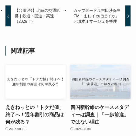
【台風9号】北陸の交通影
カップヌードル吉田沙保里
響｜鉄道・国道・高速
CM「まじイカほぼイカ」
（2026年）
と城本オマージュを整理
関連記事
えきねっとの「トクだ値」
四国新幹線のケーススタデ
終了へ！通年割引の商品は
ィーは調査｜「一歩前進」
何が残る？
ではない理由
2026-08-08
2026-08-08