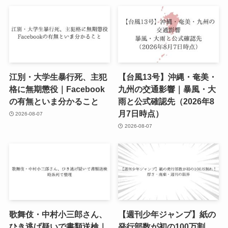
江別・大学生暴行死、主犯
【台風13号】沖縄・奄美・
格に無期懲役｜Facebook
九州の交通影響｜暴風・大
の有無といま分かること
雨と公式確認先（2026年8
月7日時点）
2026-08-07
2026-08-07
歌舞伎・中村小三郎さん、
【週刊少年ジャンプ】紙の
ひき逃げ疑いで書類送検｜
発行部数が初の100万割