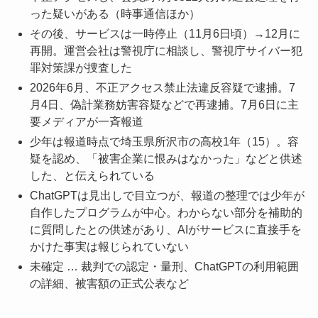
った疑いがある（時事通信ほか）
その後、サービスは一時停止（11月6日頃）→12月に
再開。運営会社は警視庁に相談し、警視庁サイバー犯
罪対策課が捜査した
2026年6月、不正アクセス禁止法違反容疑で逮捕。7
月4日、偽計業務妨害容疑などで再逮捕。7月6日に主
要メディアが一斉報道
少年は報道時点で埼玉県所沢市の高校1年（15）。容
疑を認め、「被害企業に恨みはなかった」などと供述
した、と伝えられている
ChatGPTは見出しで目立つが、報道の整理では少年が
自作したプログラムが中心。わからない部分を補助的
に質問したとの供述があり、AIがサービスに直接手を
かけた事実は報じられていない
未確定 … 裁判での認定・量刑、ChatGPTの利用範囲
の詳細、被害額の正式公表など