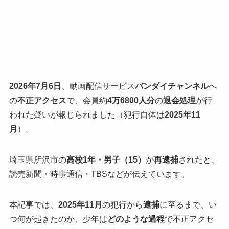
2026年7月6日
、動画配信サービス
バンダイチャンネル
へ
の
不正アクセス
で、会員約
4万6800人分
の
退会処理
が行
われた疑いが報じられました（犯行自体は
2025年11
月
）。
埼玉県所沢市の
高校1年・男子（15）
が
再逮捕
されたと、
読売新聞・時事通信・TBSなどが伝えています。
本記事では、
2025年11月
の犯行から
逮捕
に至るまで、い
つ何が起きたのか、少年は
どのような過程
で不正アクセ