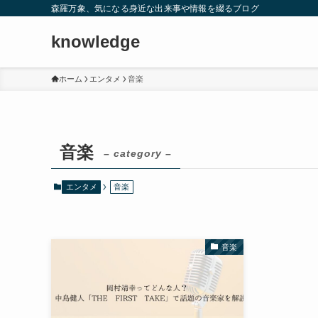
森羅万象、気になる身近な出来事や情報を綴るブログ
knowledge
ホーム
エンタメ
音楽
音楽
– category –
エンタメ
音楽
音楽